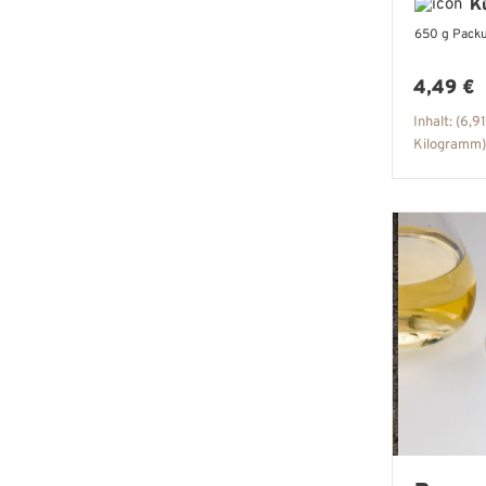
K
650 g Pack
Regulär
4,49 €
Inhalt:
(6,91
Kilogramm)