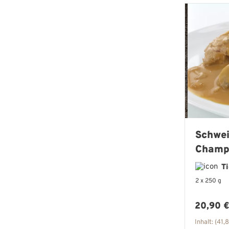
Schwei
Champ
zarte F
T
feiner
2 x 250 g
Regulär
20,90 
Inhalt:
(41,8