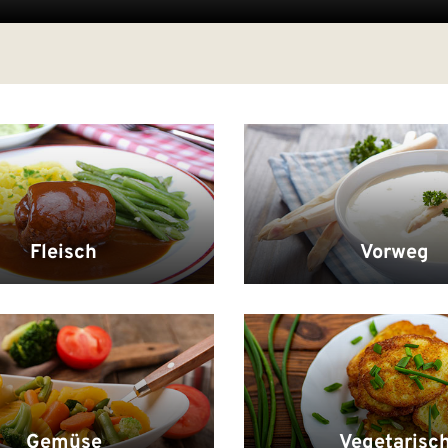
Fleisch
Vorweg
Gemüse
Vegetarisc