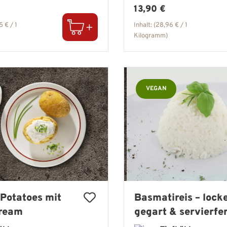
er Preis:
Regulärer Preis:
13,90 €
5 € / 1
Inhalt:
(28,96 € / 1
Kilogramm)
VEGAN
Potatoes mit
Basmatireis – lock
Cream
gegart & servierfer