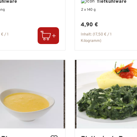
ühlware
Tiefkühlware
ung
2 x 140 g
er Preis:
Regulärer Preis:
4,90 €
 € / 1
Inhalt:
(17,50 € / 1
Kilogramm)