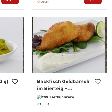
Kilogramm)
0 g)
Backfisch Goldbarsch
im Bierteig –
knuspriges Filet im
Tiefkühlware
Bierteigmantel
2 x 100 g