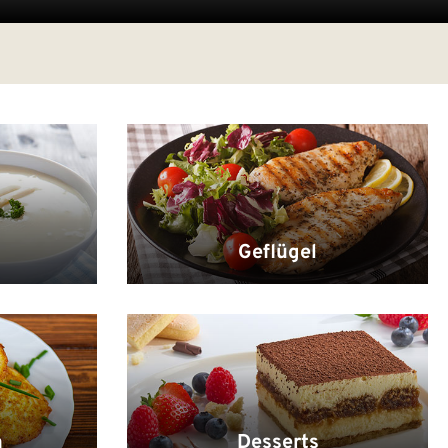
Geflügel
h
Desserts