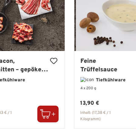
acon,
Feine
itten – gepökelt
Trüffelsauce
 Buchenholz
iefkühlware
Tiefkühlware
hert
4 x 200 g
er Preis:
Regulärer Preis:
13,90 €
3 € / 1
Inhalt:
(17,38 € / 1
Kilogramm)