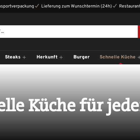
nsportverpackung
Lieferung zum Wunschtermin (24h)
Restaurant
Steaks
Herkunft
Burger
Schnelle Küche
lle Küche für jed