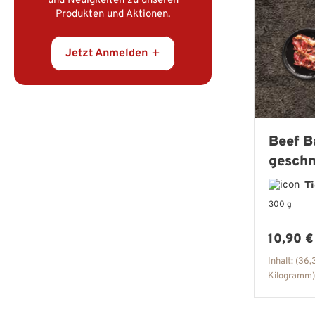
und Neuigkeiten zu unseren
Produkten und Aktionen.
Jetzt Anmelden
Beef B
geschn
& über
T
geräuc
300 g
Regulär
10,90 €
Inhalt:
(36,3
Kilogramm)