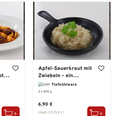
Apfel-Sauerkraut mit
ot-
Zwiebeln – ein
Klassiker mit feiner
Tiefkühlware
Raffinesse
2 x 200 g
Regulärer Preis:
6,90 €
Inhalt:
(17,25 € / 1