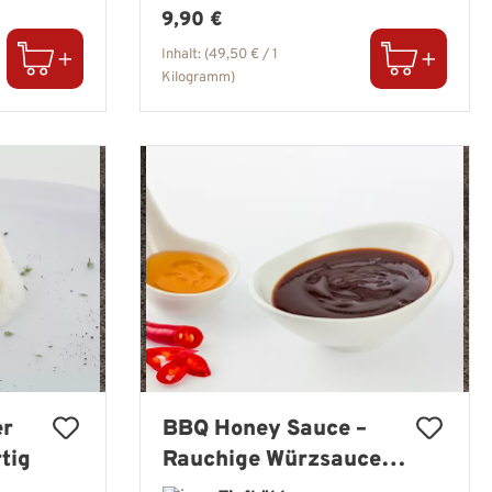
Regulärer Preis:
9,90 €
Inhalt:
(49,50 € / 1
Kilogramm)
er
BBQ Honey Sauce –
tig
Rauchige Würzsauce
mit Honig & feiner