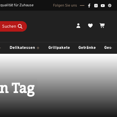
qualität für Zuhause
Folgen Sie uns
Du hast 0 Pr
Waren
Suchen
Delikatessen
Grillpakete
Getränke
Gesch
en Tag