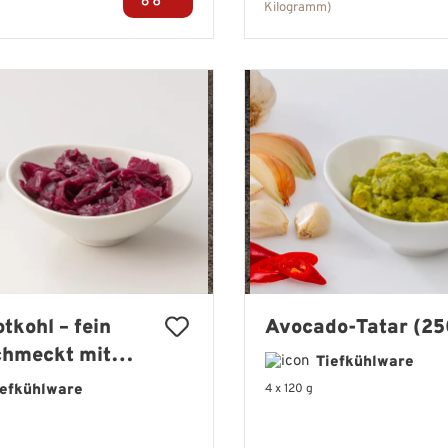
Kilogramm)
tkohl – fein
Avocado-Tatar (25
chmeckt mit
Tiefkühlware
 & Balsamico
iefkühlware
4 x 120 g