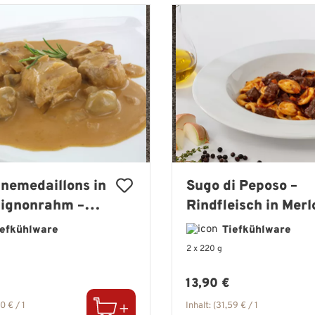
nemedaillons in
Sugo di Peposo –
ignonrahm –
Rindfleisch in Merl
iletstücke in
Rotweinsauce
iefkühlware
Tiefkühlware
 Sauce
2 x 220 g
er Preis:
Regulärer Preis:
€
13,90 €
0 € / 1
Inhalt:
(31,59 € / 1