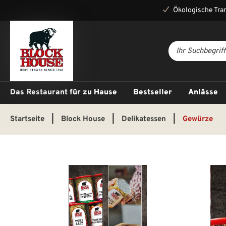
Ökologische Tra
Das Restaurant für zu Hause
Bestseller
Anlässe
Startseite
|
Block House
|
Delikatessen
|
Gewürze
Bildergalerie überspringen