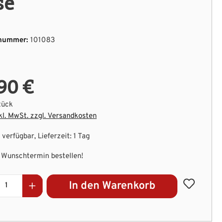
se
nummer:
101083
90 €
tück
kl. MwSt. zzgl. Versandkosten
verfügbar, Lieferzeit: 1 Tag
Wunschtermin bestellen!
kt Anzahl: Gib den gewünschten Wert ein 
In den Warenkorb