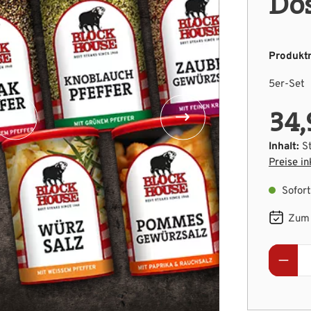
Do
Produkt
5er-Set
34,
Inhalt:
S
Preise in
Sofort 
Zum 
Produ