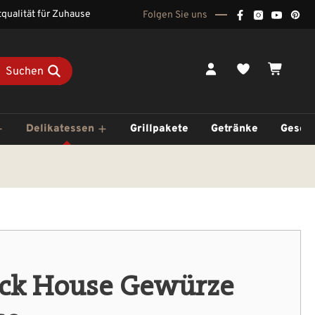
qualität für Zuhause
Folgen Sie uns
Du hast 0 Pr
Waren
Suchen
Delikatessen
Grillpakete
Getränke
Gesch
ock House Gewürze