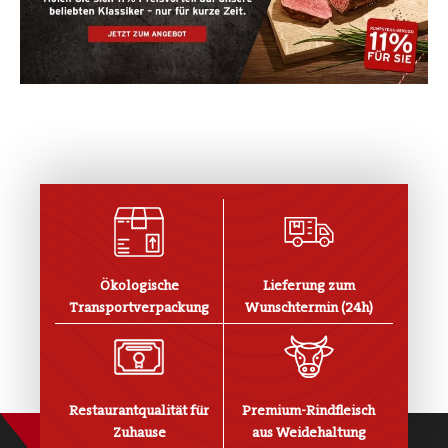
Ökologische
Lieferung zum
Transportverpackung
Wunschtermin (24h)
Restaurantqualität für
Premium-Rindfleisch
Zuhause
aus Weidehaltung