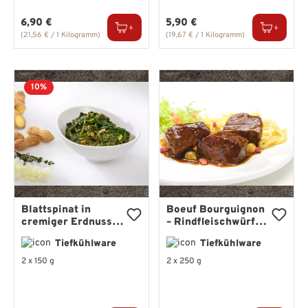
Regulärer Preis:
Regulärer Preis:
6,90 €
5,90 €
(21,56 € / 1 Kilogramm)
(19,67 € / 1 Kilogramm)
10%
Blattspinat in
Boeuf Bourguignon
cremiger Erdnuss-
– Rindfleischwürfel
Sahnesauce
mit Perlzwiebeln in
Tiefkühlware
Tiefkühlware
Rotweinsauce
2 x 150 g
2 x 250 g