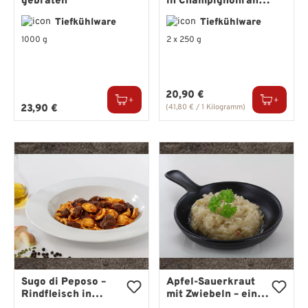
gebraten
in Champignonrahm
– zarte Filetstücke
Tiefkühlware
Tiefkühlware
in feiner Sauce
1000 g
2 x 250 g
Regulärer Preis:
20,90 €
Regulärer Preis:
23,90 €
(41,80 € / 1 Kilogramm)
Sugo di Peposo –
Apfel-Sauerkraut
Rindfleisch in
mit Zwiebeln – ein
Merlot-
Klassiker mit feiner