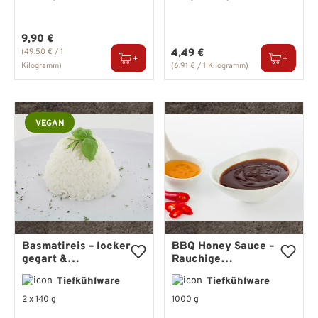
Regulärer Preis:
9,90 €
Regulärer Preis:
(49,50 € / 1
4,49 €
Kilogramm)
(6,91 € / 1 Kilogramm)
VEGAN
Basmatireis – locker
BBQ Honey Sauce –
gegart &
Rauchige
servierfertig
Würzsauce mit
Tiefkühlware
Tiefkühlware
Honig & feiner Süße
2 x 140 g
1000 g