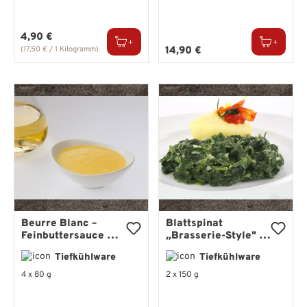
Regulärer Preis:
4,90 €
Regulärer Preis:
(17,50 € / 1 Kilogramm)
14,90 €
Beurre Blanc –
Blattspinat
Feinbuttersauce mit
„Brasserie-Style" –
Weißwein &
fein-cremig mit
Tiefkühlware
Tiefkühlware
Schalotten
Zwiebeln & Muskat
4 x 80 g
2 x 150 g