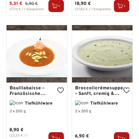
Verkaufspreis:
Regulärer Preis:
5,31 €
Regulärer Preis:
18,90 €
5,90 €
(17,70 € / 1 Kilogramm)
(37,80 € / 1 Kilogramm)
Bouillabaisse –
Broccolicrémesuppe
Französische
– Sanft, cremig &
Fischsuppe mit
grün
Tiefkühlware
Tiefkühlware
Fenchel & Safran
2 x 200 g
2 x 200 g
Regulärer Preis:
8,90 €
Regulärer Preis:
(22,25 € / 1
6,90 €