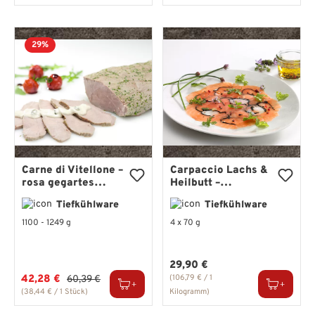
29%
Carne di Vitellone –
Carpaccio Lachs &
rosa gegartes
Heilbutt –
Kalbfleisch mit
hauchdünn
Tiefkühlware
Tiefkühlware
feiner Kräuternote
geschnitten mit
Noriblatt
1100 - 1249 g
4 x 70 g
Regulärer Preis:
29,90 €
Verkaufspreis:
42,28 €
Regulärer Preis:
(106,79 € / 1
60,39 €
(38,44 € / 1 Stück)
Kilogramm)