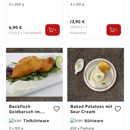
2 x 200 g
4 x 120 g
Regulärer Preis:
13,90 €
Regulärer Preis:
6,90 €
(28,96 € / 1
(17,25 € / 1 Kilogramm)
Kilogramm)
Backfisch
Baked Potatoes mit
Goldbarsch im
Sour Cream
Bierteig –
Tiefkühlware
Kühlware
knuspriges Filet im
Bierteigmantel
2 x 100 g
650 g Packung