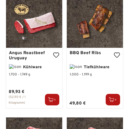
Angus Roastbeef
BBQ Beef Ribs
Uruguay
Kühlware
Tiefkühlware
1.700 - 1.749 g
1.000 - 1.199 g
Regulärer Preis:
89,93 €
(52,90 € / 1
Regulärer Preis:
Kilogramm)
49,80 €