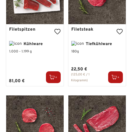
Filetspitzen
Filetsteak
Kühlware
Tiefkühlware
1.000 - 1.199 g
180g
Regulärer Preis:
22,50 €
(125,00 € / 1
Regulärer Preis:
81,00 €
Kilogramm)