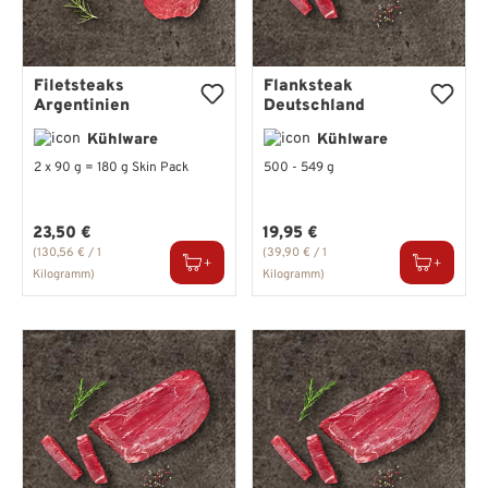
Filetsteaks
Flanksteak
Argentinien
Deutschland
Kühlware
Kühlware
2 x 90 g = 180 g Skin Pack
500 - 549 g
Regulärer Preis:
Regulärer Preis:
23,50 €
19,95 €
(130,56 € / 1
(39,90 € / 1
Kilogramm)
Kilogramm)