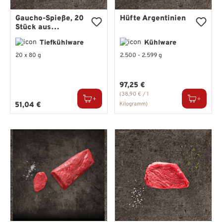
Gaucho-Spieße, 20
Hüfte Argentinien
Stück aus
Südamerika -
Tiefkühlware
Kühlware
BLOCK HOUSE
Onlineshop
20 x 80 g
2.500 - 2.599 g
Regulärer Preis:
97,25 €
(38,90 € / 1
Regulärer Preis:
51,04 €
Kilogramm)