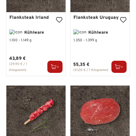
Flanksteak Irland
Flanksteak Uruguay
Kühlware
Kühlware
1.100 - 1.149 g
1.350 - 1.399 g
Regulärer Preis:
43,89 €
Regulärer Preis:
(39,90 € / 1
55,35 €
Kilogramm)
(41,00 € / 1 Kilogramm)