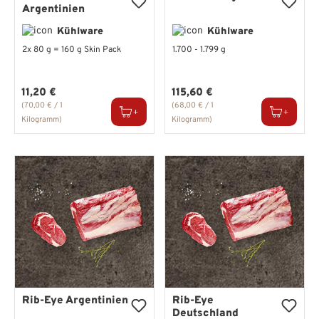
Argentinien
Kühlware
Kühlware
2x 80 g = 160 g Skin Pack
1.700 - 1.799 g
Regulärer Preis:
Regulärer Preis:
11,20 €
115,60 €
(70,00 € / 1
(68,00 € / 1
Kilogramm)
Kilogramm)
Rib-Eye Argentinien
Rib-Eye
Deutschland