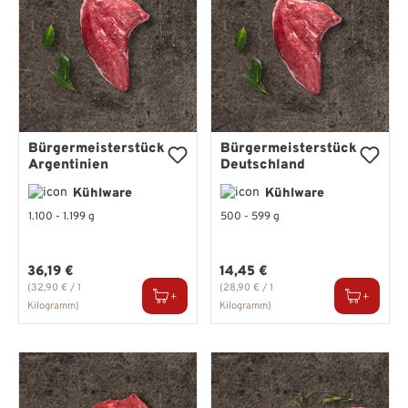
Bürgermeisterstück
Bürgermeisterstück
Argentinien
Deutschland
Kühlware
Kühlware
1.100 - 1.199 g
500 - 599 g
Regulärer Preis:
Regulärer Preis:
36,19 €
14,45 €
(32,90 € / 1
(28,90 € / 1
Kilogramm)
Kilogramm)