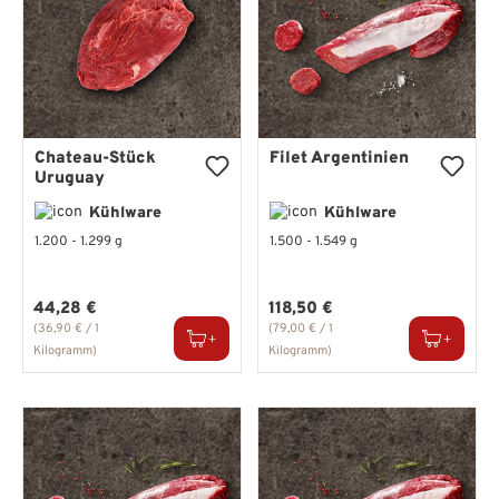
Chateau-Stück
Filet Argentinien
Uruguay
Kühlware
Kühlware
1.200 - 1.299 g
1.500 - 1.549 g
Regulärer Preis:
Regulärer Preis:
44,28 €
118,50 €
(36,90 € / 1
(79,00 € / 1
Kilogramm)
Kilogramm)