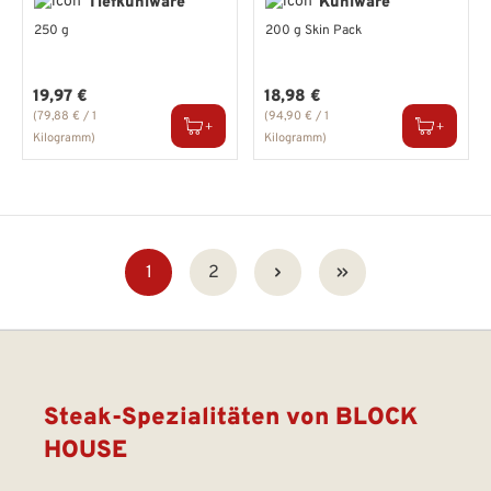
Tiefkühlware
Kühlware
250 g
200 g Skin Pack
Regulärer Preis:
Regulärer Preis:
19,97 €
18,98 €
(79,88 € / 1
(94,90 € / 1
Kilogramm)
Kilogramm)
Seite
Seite
1
2
Steak-Spezialitäten von BLOCK
HOUSE