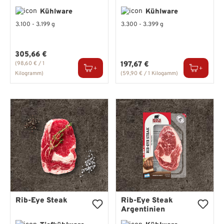
Kühlware
Kühlware
3.100 - 3.199 g
3.300 - 3.399 g
Regulärer Preis:
305,66 €
Regulärer Preis:
(98,60 € / 1
197,67 €
Kilogramm)
(59,90 € / 1 Kilogamm)
Rib-Eye Steak
Rib-Eye Steak
Argentinien