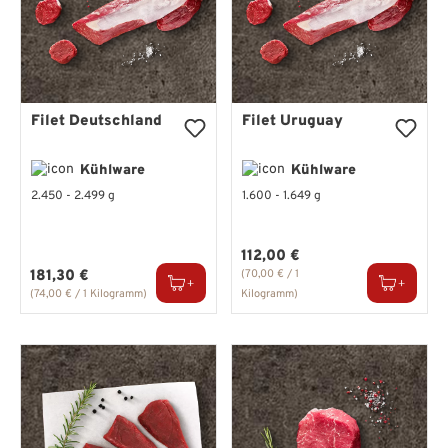
Filet Deutschland
Filet Uruguay
Kühlware
Kühlware
2.450 - 2.499 g
1.600 - 1.649 g
Regulärer Preis:
112,00 €
Regulärer Preis:
181,30 €
(70,00 € / 1
(74,00 € / 1 Kilogramm)
Kilogramm)