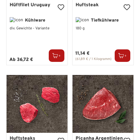
Hüftfilet Uruguay
Huftsteak
Kühlware
Tiefkühlware
div. Gewichte - Variante
180 g
Regulärer Preis:
11,14 €
Regulärer Preis:
Ab
36,72 €
(61,89 € / 1 Kilogramm)
Huftsteaks
Picanha Argentinien