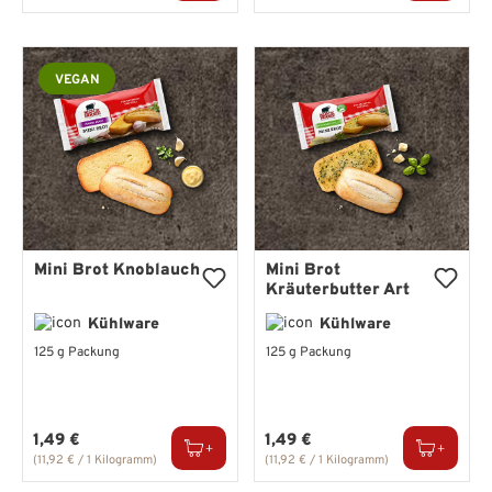
VEGAN
Mini Brot Knoblauch
Mini Brot
Kräuterbutter Art
Kühlware
Kühlware
125 g Packung
125 g Packung
Regulärer Preis:
Regulärer Preis:
1,49 €
1,49 €
(11,92 € / 1 Kilogramm)
(11,92 € / 1 Kilogramm)