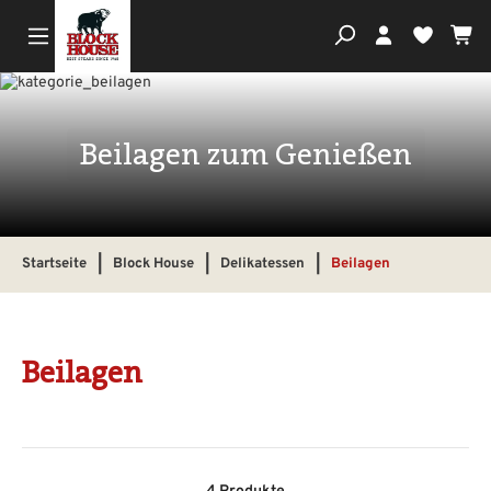
Wa
Du hast
Beilagen zum Genießen
Startseite
|
Block House
|
Delikatessen
|
Beilagen
Beilagen