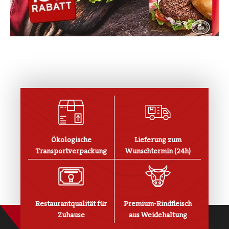
Ökologische
Lieferung zum
Transportverpackung
Wunschtermin (24h)
Restaurantqualität für
Premium-Rindfleisch
Zuhause
aus Weidehaltung