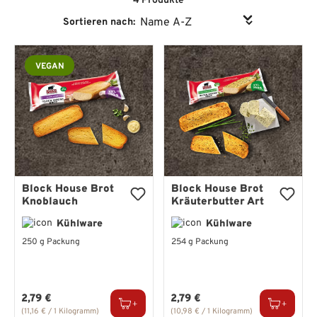
4 Produkte
Sortieren nach:
VEGAN
Block House Brot
Block House Brot
Knoblauch
Kräuterbutter Art
Kühlware
Kühlware
250 g Packung
254 g Packung
Regulärer Preis:
Regulärer Preis:
2,79 €
2,79 €
(11,16 € / 1 Kilogramm)
(10,98 € / 1 Kilogramm)