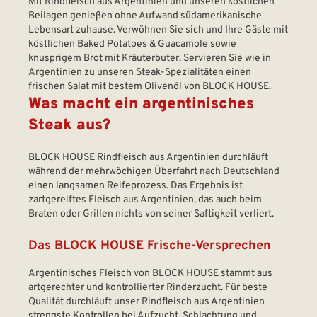
Mit Rindfleisch aus Argentinien und unseren köstlichen
Beilagen genießen ohne Aufwand südamerikanische
Lebensart zuhause. Verwöhnen Sie sich und Ihre Gäste mit
köstlichen Baked Potatoes & Guacamole sowie
knusprigem Brot mit Kräuterbuter. Servieren Sie wie in
Argentinien zu unseren Steak-Spezialitäten einen
frischen Salat mit bestem Olivenöl von BLOCK HOUSE.
Was macht ein argentinisches
Steak aus?
BLOCK HOUSE Rindfleisch aus Argentinien durchläuft
während der mehrwöchigen Überfahrt nach Deutschland
einen langsamen Reifeprozess. Das Ergebnis ist
zartgereiftes Fleisch aus Argentinien, das auch beim
Braten oder Grillen nichts von seiner Saftigkeit verliert.
Das BLOCK HOUSE Frische-Versprechen
Argentinisches Fleisch von BLOCK HOUSE stammt aus
artgerechter und kontrollierter Rinderzucht. Für beste
Qualität durchläuft unser Rindfleisch aus Argentinien
strengste Kontrollen bei Aufzucht, Schlachtung und