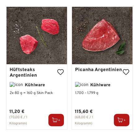
Hüftsteaks
Picanha Argentinien
Argentinien
Kühlware
Kühlware
2x 80 g = 160 g Skin Pack
1.700 - 1.799 g
Regulärer Preis:
Regulärer Preis:
11,20 €
115,60 €
(70,00 € / 1
(68,00 € / 1
Kilogramm)
Kilogramm)