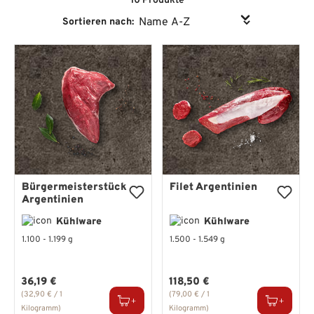
10 Produkte
Sortieren nach:
Bürgermeisterstück
Filet Argentinien
Argentinien
Kühlware
Kühlware
1.100 - 1.199 g
1.500 - 1.549 g
Regulärer Preis:
Regulärer Preis:
36,19 €
118,50 €
(32,90 € / 1
(79,00 € / 1
Kilogramm)
Kilogramm)