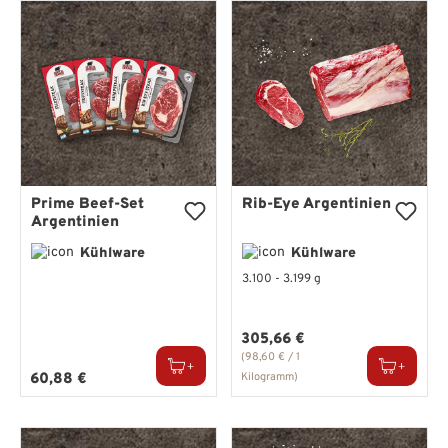
Prime Beef-Set
Rib-Eye Argentinien
Argentinien
Kühlware
Kühlware
3.100 - 3.199 g
Regulärer Preis:
305,66 €
(98,60 € / 1
Regulärer Preis:
60,88 €
Kilogramm)