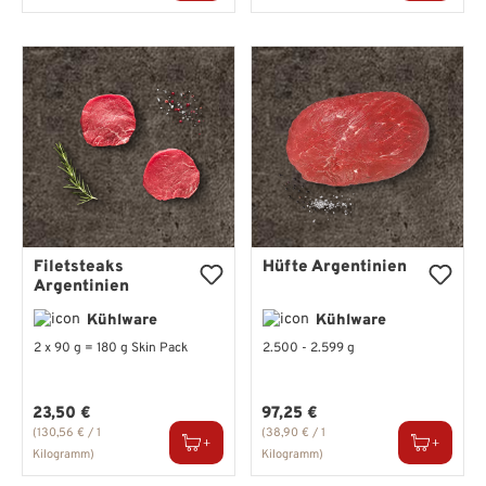
Filetsteaks
Hüfte Argentinien
Argentinien
Kühlware
Kühlware
2 x 90 g = 180 g Skin Pack
2.500 - 2.599 g
Regulärer Preis:
Regulärer Preis:
23,50 €
97,25 €
(130,56 € / 1
(38,90 € / 1
Kilogramm)
Kilogramm)