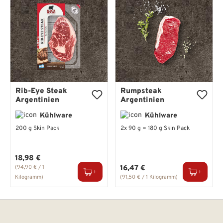
Rib-Eye Steak
Rumpsteak
Argentinien
Argentinien
Kühlware
Kühlware
200 g Skin Pack
2x 90 g = 180 g Skin Pack
Regulärer Preis:
18,98 €
Regulärer Preis:
(94,90 € / 1
16,47 €
Kilogramm)
(91,50 € / 1 Kilogramm)