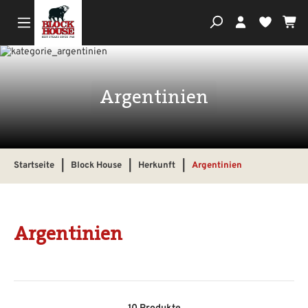
Wa
Du hast
Argentinien
Startseite
|
Block House
|
Herkunft
|
Argentinien
Argentinien