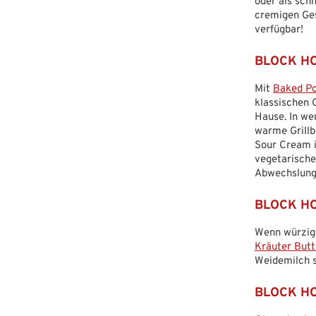
oder als sch
cremigen Ge
verfügbar!
BLOCK HO
Mit
Baked P
klassischen 
Hause. In we
warme Grillb
Sour Cream i
vegetarische
Abwechslung
BLOCK HOU
Wenn würzige
Kräuter But
Weidemilch s
BLOCK HOU