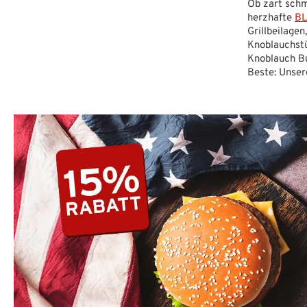
Ob zart schm
herzhafte
BL
Grillbeilagen
Knoblauchst
Knoblauch Bu
Beste: Unser