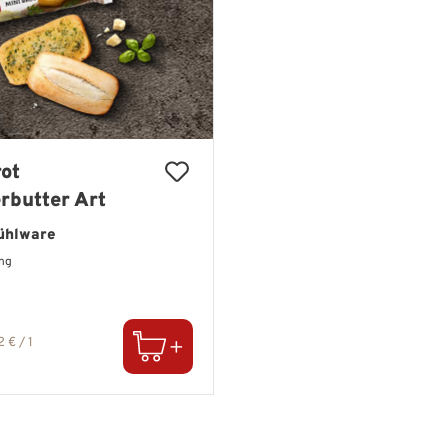
rot
rbutter Art
ühlware
ng
er Preis:
2 € / 1