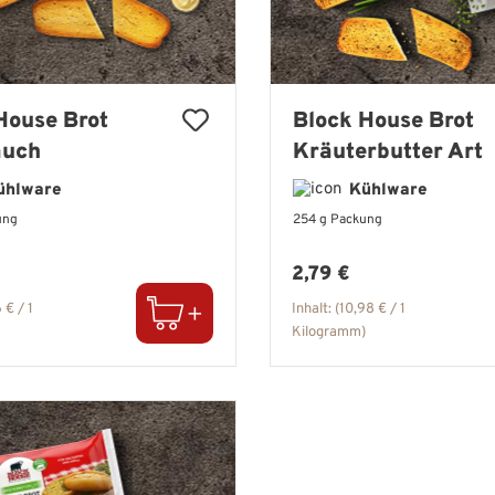
House Brot
Block House Brot
auch
Kräuterbutter Art
ühlware
Kühlware
ung
254 g Packung
er Preis:
Regulärer Preis:
2,79 €
6 € / 1
Inhalt:
(10,98 € / 1
Kilogramm)