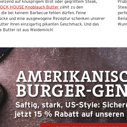
elzend auf knusprigem Brot oder gegrilltem Steak,
Prob
OCK HOUSE Knoblauch Butter
zählt zu den
Stea
, die bei keinem Barbecue fehlen dürfen. Feine
perf
ücke und eine ausgewogene Rezeptur schenken unserer
Beila
tter ihren einzigartig pikanten Geschmack. Und das
Wuns
e Butter ist aus Weidemilch!