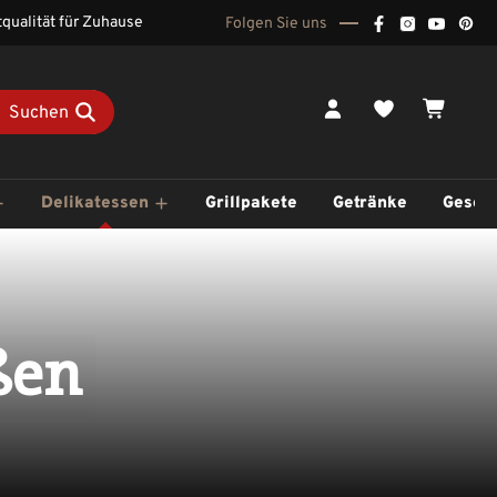
qualität für Zuhause
Folgen Sie uns
Du hast 0 Pr
Waren
Suchen
Delikatessen
Grillpakete
Getränke
Gesch
ßen