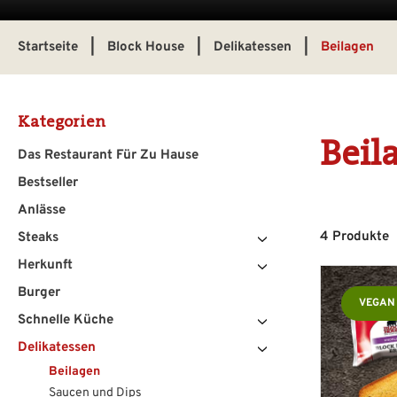
Startseite
|
Block House
|
Delikatessen
|
Beilagen
Kategorien
Beil
Das Restaurant Für Zu Hause
Bestseller
Anlässe
4 Produkte
Steaks
Herkunft
Burger
VEGAN
Schnelle Küche
Delikatessen
Beilagen
Saucen und Dips