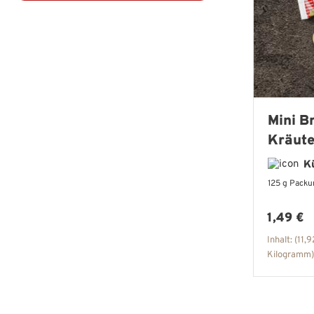
Mini B
Kräute
K
125 g Packu
Regulär
1,49 €
Inhalt:
(11,9
Kilogramm)