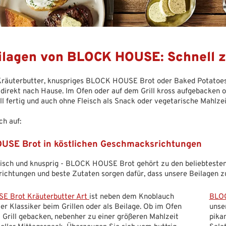
eilagen von BLOCK HOUSE: Schnell z
räuterbutter, knuspriges BLOCK HOUSE Brot oder Baked Potatoes m
n direkt nach Hause. Im Ofen oder auf dem Grill kross aufgebacken 
ll fertig und auch ohne Fleisch als Snack oder vegetarische Mahlzei
ch auf:
SE Brot in köstlichen Geschmacksrichtungen
isch und knusprig - BLOCK HOUSE Brot gehört zu den beliebtesten G
chtungen und beste Zutaten sorgen dafür, dass unsere Beilagen 
 Brot Kräuterbutter Art
ist neben dem Knoblauch
BLOC
er Klassiker beim Grillen oder als Beilage. Ob im Ofen
unse
 Grill gebacken, nebenher zu einer größeren Mahlzeit
pika