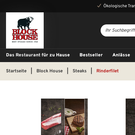
Ökologische Tra
Das Restaurant für zu Hause
Bestseller
Anlässe
Startseite
|
Block House
|
Steaks
|
Rinderfilet
Bildergalerie überspringen