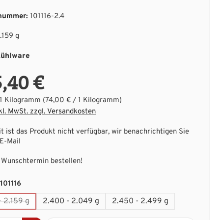
nummer:
101116-2.4
.159 g
ühlware
,40 €
.1 Kilogramm
(74,00 € / 1 Kilogramm)
kl. MwSt. zzgl. Versandkosten
t ist das Produkt nicht verfügbar, wir benachrichtigen Sie
 E-Mail
Wunschtermin bestellen!
auswählen
101116
- 2.159 g
2.400 - 2.049 g
2.450 - 2.499 g
(Diese Option ist zurzeit nicht verfügbar.)