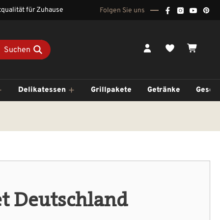
qualität für Zuhause
Folgen Sie uns
Du hast 0 Pr
Waren
Suchen
Delikatessen
Grillpakete
Getränke
Gesch
et Deutschland