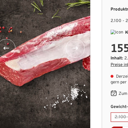
Produkt
2.100 - 2
K
155
Inhalt:
2
Preise in
Derzei
gern per
Zum 
Gewicht-
2.100 