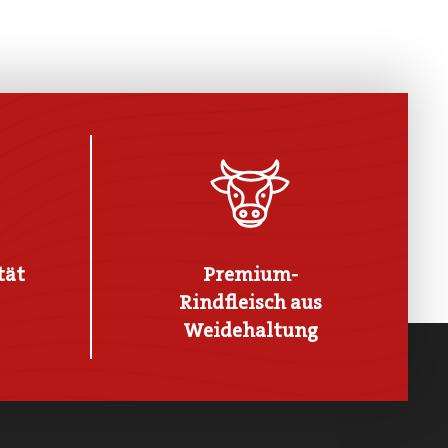
tät
Premium-
Rindfleisch aus
Weidehaltung