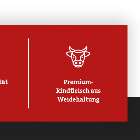
tät
Premium-
Rindfleisch aus
Weidehaltung