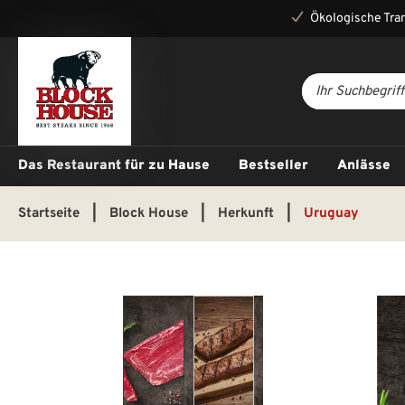
Ökologische Tra
Das Restaurant für zu Hause
Bestseller
Anlässe
Startseite
|
Block House
|
Herkunft
|
Uruguay
Bildergalerie überspringen