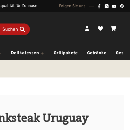
qualität für Zuhause
Folgen Sie uns
Du hast 0 Pr
Waren
Suchen
Delikatessen
Grillpakete
Getränke
Gesch
nksteak Uruguay