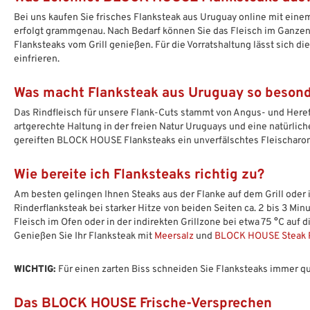
Bei uns kaufen Sie frisches Flanksteak aus Uruguay online mit einem
erfolgt grammgenau. Nach Bedarf können Sie das Fleisch im Ganzen
Flanksteaks vom Grill genießen. Für die Vorratshaltung lässt sich di
einfrieren.
Was macht Flanksteak aus Uruguay so beson
Das Rindfleisch für unsere Flank-Cuts stammt von Angus- und Here
artgerechte Haltung in der freien Natur Uruguays und eine natürli
gereiften BLOCK HOUSE Flanksteaks ein unverfälschtes Fleischaro
Wie bereite ich Flanksteaks richtig zu?
Am besten gelingen Ihnen Steaks aus der Flanke auf dem Grill oder 
Rinderflanksteak bei starker Hitze von beiden Seiten ca. 2 bis 3 Min
Fleisch im Ofen oder in der indirekten Grillzone bei etwa 75 °C au
Genießen Sie Ihr Flanksteak mit
Meersalz
und
BLOCK HOUSE Steak P
WICHTIG:
Für einen zarten Biss schneiden Sie Flanksteaks immer qu
Das BLOCK HOUSE Frische-Versprechen