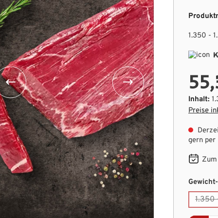
Produkt
1.350 - 1
K
55,
Inhalt:
1
Preise in
Derzei
gern per
Zum 
Gewicht
1.350 