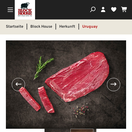
Wa
Du hast
Startseite
|
Block House
|
Herkunft
|
Uruguay
Bildergalerie überspringen