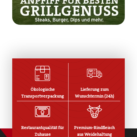
Ökologische
Lieferung zum
Transportverpackung
Wunschtermin (24h)
Restaurantqualität für
Premium-Rindfleisch
Zuhause
aus Weidehaltung