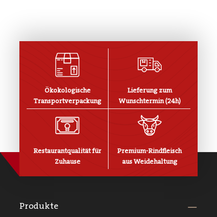
Ökokologische
Lieferung zum
Transportverpackung
Wunschtermin (24h)
Restaurantqualität für
Premium-Rindfleisch
Zuhause
aus Weidehaltung
Produkte