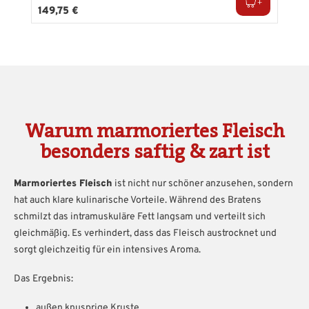
Regulärer Preis:
149,75 €
Warum marmoriertes Fleisch
besonders saftig & zart ist
Marmoriertes Fleisch
ist nicht nur schöner anzusehen, sondern
hat auch klare kulinarische Vorteile. Während des Bratens
schmilzt das intramuskuläre Fett langsam und verteilt sich
gleichmäßig. Es verhindert, dass das Fleisch austrocknet und
sorgt gleichzeitig für ein intensives Aroma.
Das Ergebnis:
außen knusprige Kruste,