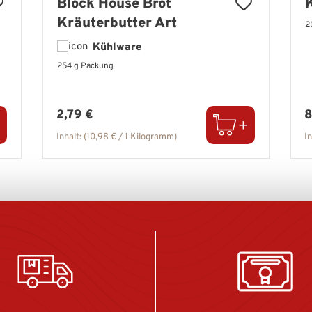
Block House Brot
Kräuterbutter Art
2
Kühlware
254 g Packung
Regulärer Preis:
R
2,79 €
8
Inhalt:
(10,98 € / 1 Kilogramm)
I