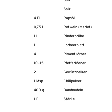
Salz
Salz
4 EL
Rapsöl
0,75 l
Rotwein (Merlot)
1 l
Rinderbrühe
1
Lorbeerblatt
4
Pimentkörner
10–15
Pfefferkörner
2
Gewürznelken
1 Msp.
Chilipulver
400 g
Bandnudeln
1 EL
Stärke