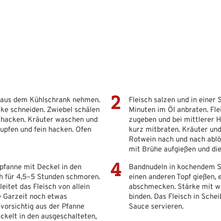
g aus dem Kühlschrank nehmen.
Fleisch salzen und in einer
ke schneiden. Zwiebel schälen
Minuten im Öl anbraten. Fl
n hacken. Kräuter waschen und
zugeben und bei mittlerer 
upfen und fein hacken. Ofen
kurz mitbraten. Kräuter un
Rotwein nach und nach abl
mit Brühe aufgießen und di
pfanne mit Deckel in den
Bandnudeln in kochendem Sa
ch für 4,5–5 Stunden schmoren.
einen anderen Topf gießen, 
eitet das Fleisch von allein
abschmecken. Stärke mit w
ie Garzeit noch etwas
binden. Das Fleisch in Sche
 vorsichtig aus der Pfanne
Sauce servieren.
kelt in den ausgeschalteten,