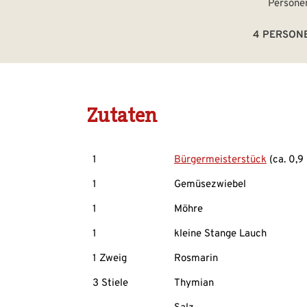
4 PERSON
Zutaten
1
Bürgermeisterstück
(ca. 0,9
1
Gemüsezwiebel
1
Möhre
1
kleine Stange Lauch
1 Zweig
Rosmarin
3 Stiele
Thymian