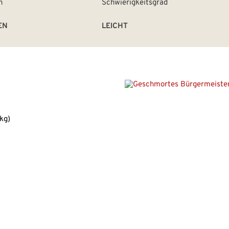
EN
LEICHT
 kg)