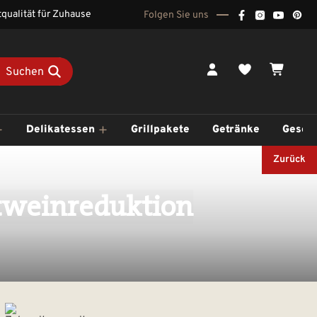
qualität für Zuhause
Folgen Sie uns
Du hast 0 Pr
Waren
Suchen
Delikatessen
Grillpakete
Getränke
Gesch
Zurück
tweinreduktion