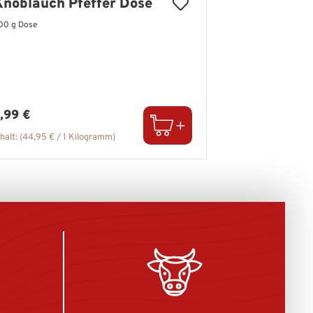
Knoblauch Pfeffer Dose
00 g Dose
egulärer Preis:
,99 €
nhalt:
(44,95 € / 1 Kilogramm)