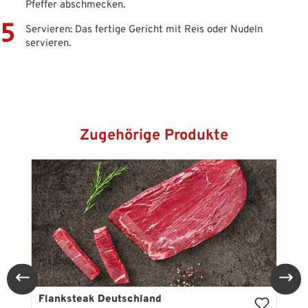
Pfeffer abschmecken.
Servieren: Das fertige Gericht mit Reis oder Nudeln
servieren.
Produktgalerie überspringen
Zugehörige Produkte
Flanksteak Deutschland