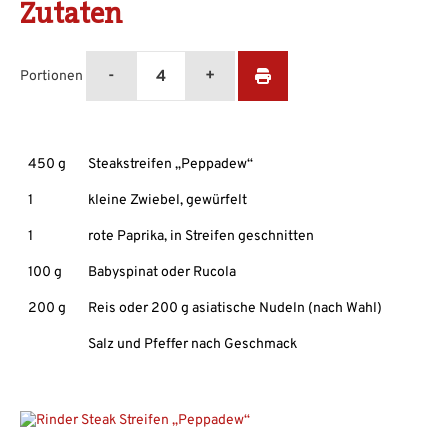
Zutaten
-
+
4
Portionen
450 g
Steakstreifen „Peppadew“
1
kleine Zwiebel, gewürfelt
1
rote Paprika, in Streifen geschnitten
100 g
Babyspinat oder Rucola
200 g
Reis oder 200 g asiatische Nudeln (nach Wahl)
Salz und Pfeffer nach Geschmack