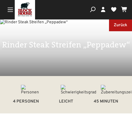
Wa
Du hast
Zurück
Rinder Steak Streifen „Peppadew“
4 PERSONEN
LEICHT
45 MINUTEN