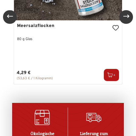
Meersalzflocken
80 g Glas
Regulärer Preis:
4,29 €
(53,63 € / 1 Kilogramm)
Ökologische
Lieferung zum