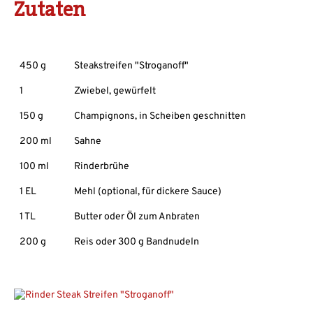
Zutaten
450 g
Steakstreifen "Stroganoff"
1
Zwiebel, gewürfelt
150 g
Champignons, in Scheiben geschnitten
200 ml
Sahne
100 ml
Rinderbrühe
1 EL
Mehl (optional, für dickere Sauce)
1 TL
Butter oder Öl zum Anbraten
200 g
Reis oder 300 g Bandnudeln