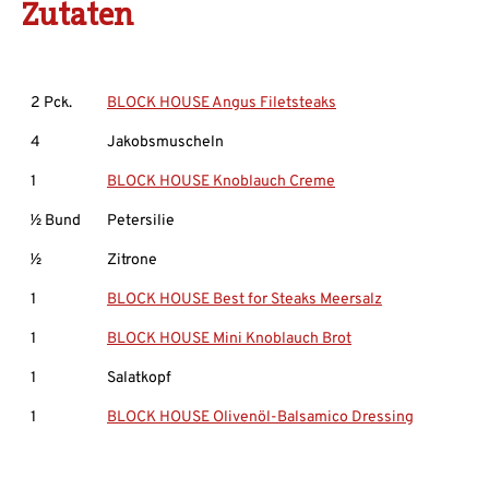
Zutaten
2 Pck.
BLOCK HOUSE Angus Filetsteaks
4
Jakobsmuscheln
1
BLOCK HOUSE Knoblauch Creme
½ Bund
Petersilie
½
Zitrone
1
BLOCK HOUSE Best for Steaks Meersalz
1
BLOCK HOUSE Mini Knoblauch Brot
1
Salatkopf
1
BLOCK HOUSE Olivenöl-Balsamico Dressing