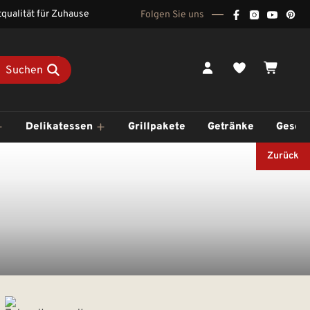
qualität für Zuhause
Folgen Sie uns
Du hast 0 Pr
Waren
Suchen
Delikatessen
Grillpakete
Getränke
Gesch
Zurück