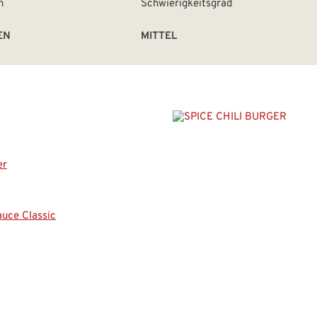
EN
MITTEL
er
uce Classic