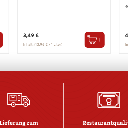
4
Regulärer Preis:
R
3,49 €
4
Inhalt:
(13,96 € / 1 Liter)
I
Lieferung zum
Restaurantquali