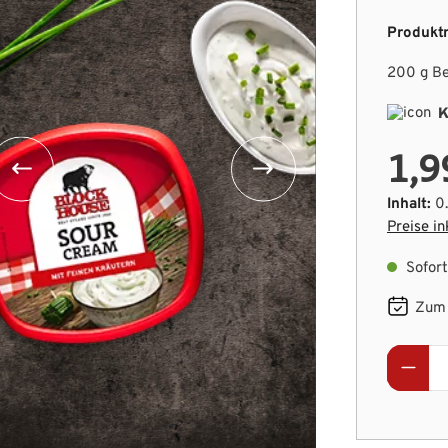
Produkt
200 g B
K
1,9
Inhalt:
0
Preise in
Sofort 
Zum 
Produ