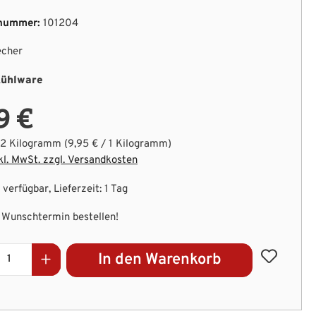
nummer:
101204
echer
ühlware
9 €
.2 Kilogramm
(9,95 € / 1 Kilogramm)
kl. MwSt. zzgl. Versandkosten
verfügbar, Lieferzeit: 1 Tag
Wunschtermin bestellen!
kt Anzahl: Gib den gewünschten Wert ein 
In den Warenkorb