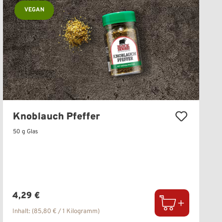
VEGAN
Knoblauch Pfeffer
50 g Glas
Regulärer Preis:
4,29 €
Inhalt:
(85,80 € / 1 Kilogramm)