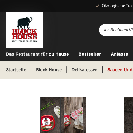
Ökologische Tra
Das Restaurant für zu Hause
Bestseller
Anlässe
Startseite
|
Block House
|
Delikatessen
|
Saucen Und
Bildergalerie überspringen