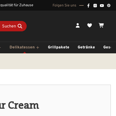
qualität für Zuhause
Folgen Sie uns
Du hast 0 Pr
Waren
Suchen
Delikatessen
Grillpakete
Getränke
Gesch
ur Cream