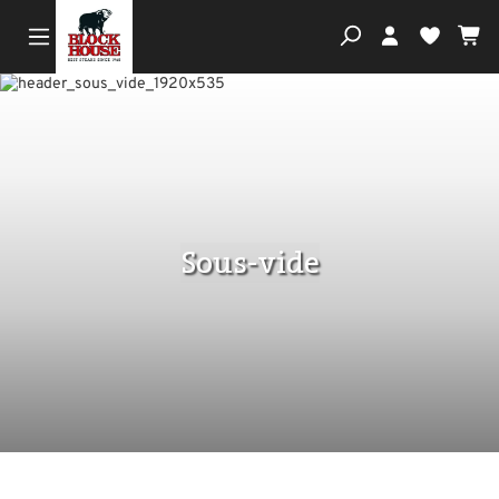
Wa
Du hast
Sous-vide