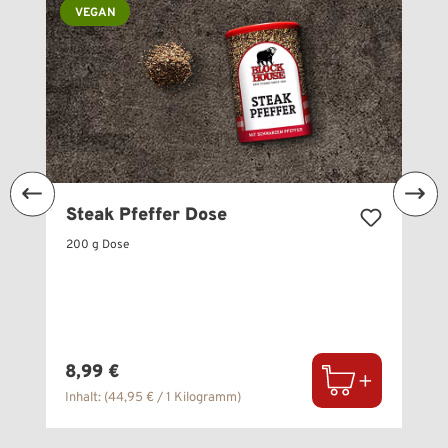
VEGAN
Steak Pfeffer Dose
200 g Dose
Regulärer Preis:
8,99 €
Inhalt:
(44,95 € / 1 Kilogramm)