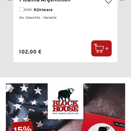
Picanha Argentinien
Kühlware
div. Gewichte - Variante
Regulärer Preis:
102,00 €