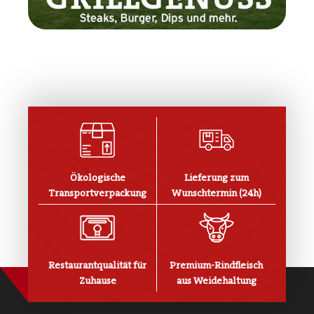
Ökologische
Lieferung zum
Transportverpackung
Wunschtermin (24h)
Restaurantqualität für
Premium-Rindfleisch
Zuhause
aus Weidehaltung