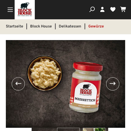
Wa
Du hast
Startseite
|
Block House
|
Delikatessen
|
Gewürze
Bildergalerie überspringen