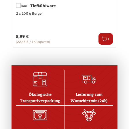
Tiefkühlware
2 x 200 g Burger
Regulärer Preis:
8,99 €
(22,48 € / 1 Kilogramm)
(
Ökologische
Lieferung zum
Transportverpackung
Wunschtermin (24h)