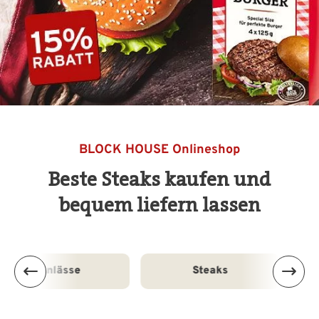
BLOCK HOUSE Onlineshop
Beste Steaks kaufen und
bequem liefern lassen
nlässe
Steaks
Herku