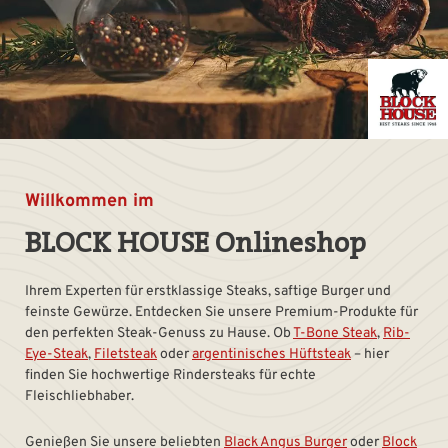
Willkommen im
BLOCK HOUSE Onlineshop
Ihrem Experten für erstklassige Steaks, saftige Burger und
feinste Gewürze. Entdecken Sie unsere Premium-Produkte für
den perfekten Steak-Genuss zu Hause. Ob
T-Bone Steak
,
Rib-
Eye-Steak
,
Filetsteak
oder
argentinisches Hüftsteak
– hier
finden Sie hochwertige Rindersteaks für echte
Fleischliebhaber.
Genießen Sie unsere beliebten
Black Angus Burger
oder
Block