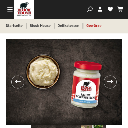
Wa
Du hast
Startseite
|
Block House
|
Delikatessen
|
Gewürze
Bildergalerie überspringen