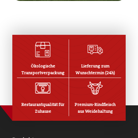
Ökologische
Lieferung zum
Transportverpackung
Wunschtermin (24h)
Restaurantqualität für
Premium-Rindfleisch
Zuhause
aus Weidehaltung