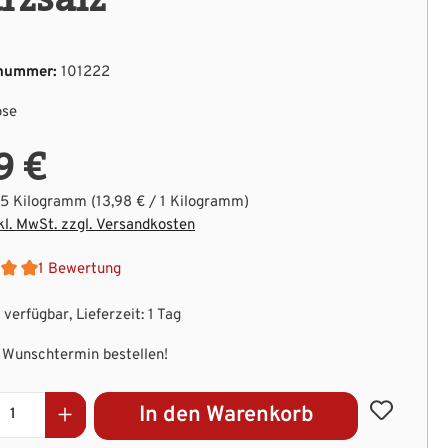
nummer:
101222
ose
9 €
.5 Kilogramm
(13,98 € / 1 Kilogramm)
kl. MwSt. zzgl. Versandkosten
1 Bewertung
nittliche Bewertung von 5 von 5 Sternen
verfügbar, Lieferzeit: 1 Tag
Wunschtermin bestellen!
kt Anzahl: Gib den gewünschten Wert ein 
In den Warenkorb