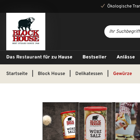
Ökologische Tra
Das Restaurant für zu Hause
Bestseller
Anlässe
Startseite
|
Block House
|
Delikatessen
|
Gewürze
Bildergalerie überspringen