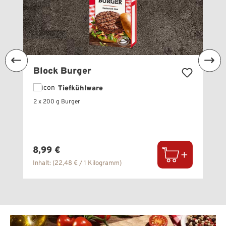
Block Burger
Tiefkühlware
2 x 200 g Burger
Regulärer Preis:
8,99 €
Inhalt:
(22,48 € / 1 Kilogramm)