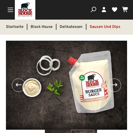
Wa
Du hast
Startseite
|
Block House
|
Delikatessen
|
Saucen Und Dips
Bildergalerie überspringen