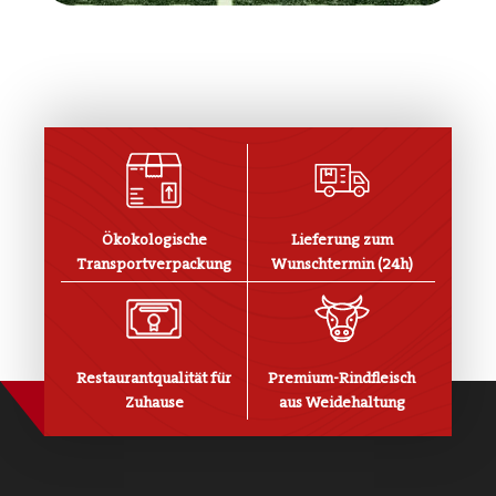
Ökokologische
Lieferung zum
Transportverpackung
Wunschtermin (24h)
Restaurantqualität für
Premium-Rindfleisch
Zuhause
aus Weidehaltung