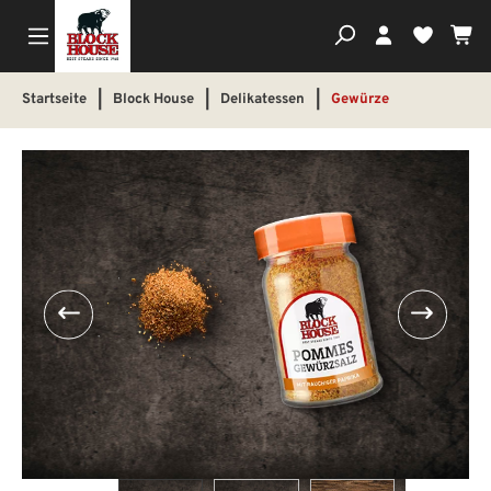
Wa
Du hast
Startseite
|
Block House
|
Delikatessen
|
Gewürze
Bildergalerie überspringen