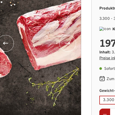
Produkt
3.300 - 
K
197
Inhalt:
3
Preise in
Sofort 
Zum 
Gewicht
3.300 
Produ