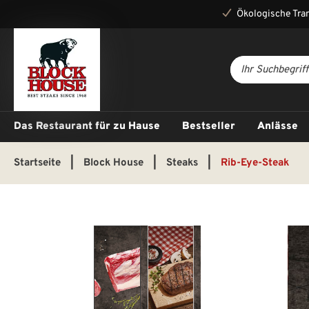
Ökologische Tra
Das Restaurant für zu Hause
Bestseller
Anlässe
Startseite
|
Block House
|
Steaks
|
Rib-Eye-Steak
Bildergalerie überspringen