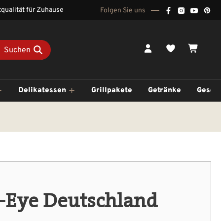
qualität für Zuhause
Folgen Sie uns
Du hast 0 Pr
Waren
Suchen
Delikatessen
Grillpakete
Getränke
Gesch
-Eye Deutschland