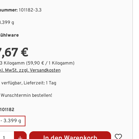
nummer:
101182-3.3
3.399 g
ühlware
,67 €
.3 Kilogamm
(59,90 € / 1 Kilogamm)
kl. MwSt. zzgl. Versandkosten
verfügbar, Lieferzeit: 1 Tag
Wunschtermin bestellen!
auswählen
-101182
- 3.399 g
kt Anzahl: Gib den gewünschten Wert ein 
In den Warenkorb