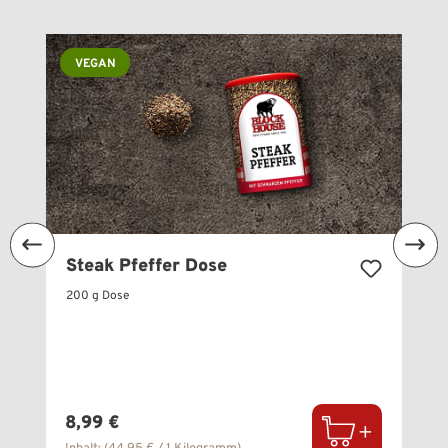
Produktgalerie überspringen
VEGAN
Steak Pfeffer Dose
200 g Dose
Regulärer Preis:
8,99 €