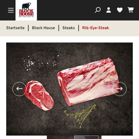
Wa
Du hast
Startseite
|
Block House
|
Steaks
|
Rib-Eye-Steak
Bildergalerie überspringen