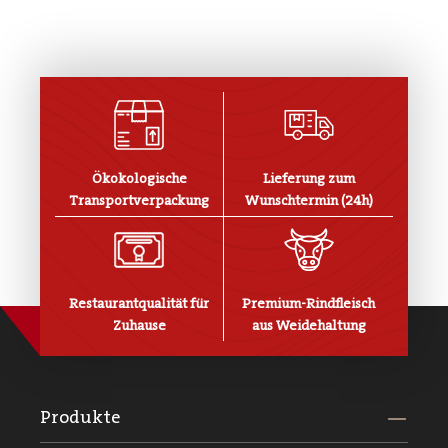
Ökokologische
Lieferung zum
Transportverpackung
Wunschtermin (24h)
Restaurantqualität für
Premium-Rindfleisch
Zuhause
aus Weidehaltung
Produkte